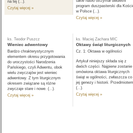
takie hasło otrzymał dwuletni
na tej (...).
program duszpasterski dla Kości
Czytaj więcej »
w Polsce (...).
Czytaj więcej »
ks. Teodor Puszcz
ks. Maciej Zachara MIC
Wieniec adwentowy
Oktawy świąt liturgicznych
Bardzo chrakterystycznym
Cz. 1: Oktawa w ogólności
elementem okresu przygotowania
Artykuł niniejszy składa się z
do uroczystości Narodzenia
dwóch części. Najpierw zostanie
Pańskiego, czyli Adwentu, obok
omówiona oktawa liturgicznych
wielu zwyczajów jest wieniec
świąt w ogólności, zwłaszcza co
adwentowy. Z tym liturgicznym
jej genezy i historii. Przedmiote
okresem związane są różne
(...).
zwyczaje stare i nowe. (...).
Czytaj więcej »
Czytaj więcej »