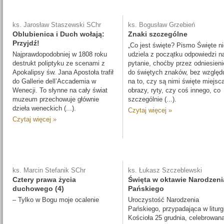
ks. Jarosław Staszewski SChr
ks. Bogusław Grzebień
Oblubienica i Duch wołają:
Znaki szczególne
Przyjdź!
„Co jest święte? Pismo Święte ni
Najprawdopodobniej w 1808 roku
udziela z początku odpowiedzi na
destrukt poliptyku ze scenami z
pytanie, choćby przez odniesieni
Apokalipsy św. Jana Apostoła trafił
do świętych znaków, bez względ
do Gallerie dell’Accademia w
na to, czy są nimi święte miejsc
Wenecji. To słynne na cały świat
obrazy, ryty, czy coś innego, co
muzeum przechowuje głównie
szczególnie (...).
dzieła weneckich (...).
Czytaj więcej »
Czytaj więcej »
ks. Marcin Stefanik SChr
ks. Łukasz Szczeblewski
Cztery prawa życia
Święta w oktawie Narodzeni
duchowego (4)
Pańskiego
– Tylko w Bogu moje ocalenie
Uroczystość Narodzenia
Pańskiego, przypadająca w liturgi
Kościoła 25 grudnia, celebrowan