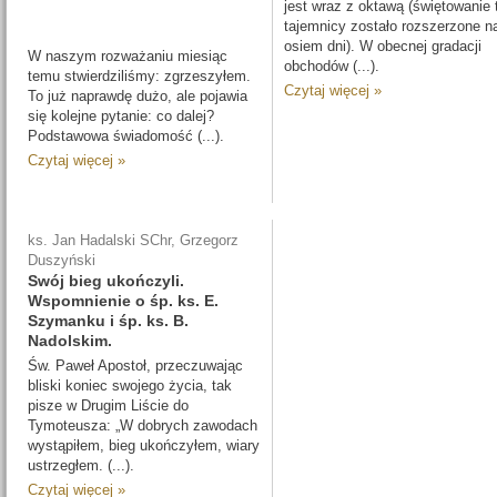
jest wraz z oktawą (świętowanie 
tajemnicy zostało rozszerzone n
osiem dni). W obecnej gradacji
W naszym rozważaniu miesiąc
obchodów (...).
temu stwierdziliśmy: zgrzeszyłem.
Czytaj więcej »
To już naprawdę dużo, ale pojawia
się kolejne pytanie: co dalej?
Podstawowa świadomość (...).
Czytaj więcej »
ks. Jan Hadalski SChr, Grzegorz
Duszyński
Swój bieg ukończyli.
Wspomnienie o śp. ks. E.
Szymanku i śp. ks. B.
Nadolskim.
Św. Paweł Apostoł, przeczuwając
bliski koniec swojego życia, tak
pisze w Drugim Liście do
Tymoteusza: „W dobrych zawodach
wystąpiłem, bieg ukończyłem, wiary
ustrzegłem. (...).
Czytaj więcej »