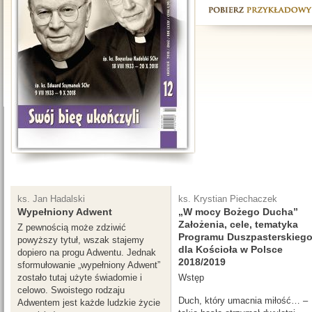
ks. Jan Hadalski
ks. Krystian Piechaczek
Wypełniony Adwent
„W mocy Bożego Ducha”
Założenia, cele, tematyka
Z pewnością może zdziwić
Programu Duszpasterskieg
powyższy tytuł, wszak stajemy
dla Kościoła w Polsce
dopiero na progu Adwentu. Jednak
2018/2019
sformułowanie „wypełniony Adwent”
zostało tutaj użyte świadomie i
Wstęp
celowo. Swoistego rodzaju
Duch, który umacnia miłość… –
Adwentem jest każde ludzkie życie