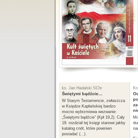
ks. Jan Hadalski SChr
Kr
Świętymi bądźcie…
Od
po
W Starym Testamencie, zwłaszcza
za
w Księdze Kapłańskiej bardzo
ni
mocno wybrzmiewa wezwanie:
„Świętymi bądźcie” (Kpł 19,2). Cały
Mo
19. rozdział tej księgi stanowi jakby
du
katalog cnót, które powinien
na
posiadać (...).