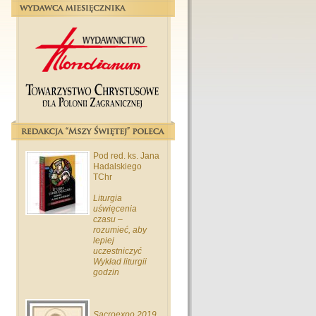
Pod red. ks. Jana
Hadalskiego
TChr
Liturgia
uświęcenia
czasu –
rozumieć, aby
lepiej
uczestniczyć
Wykład liturgii
godzin
Sacroexpo 2019