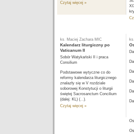
Sc
Czytaj więcej »
XI
kr
Cz
ks. Maciej Zachara MIC
ks
Kalendarz liturgiczny po
Os
Vaticanum II
Da
Sobór Watykański II i praca
Da
Consilium
Da
Podstawowe wytyczne co do
reformy kalendarza liturgicznego
Da
znalazły się w V rozdziale
soborowej Konstytucji o liturgii
Da
świętej Sacrosanctum Concilium
(dalej: KL) (...).
Da
Czytaj więcej »
Os
Os