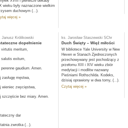
hyłek XVIII i pierwsze dekady
X wieku były naznaczone wielkim
yzysem duchowym (...).
ytaj więcej »
. Janusz Królikowski
ks. Jarosław Staszewski SChr
tateczne dopełnienie
Duch Święty – Więź miłości
 virtutis meritum,
W bibliotece Yale University w New
Heven w Stanach Zjednoczonych
 salutis exitum,
przechowywany jest pochodzący z
przełomu XIII i XIV wieku zbiór
 perenne gaudium. Amen.
medytacji i modlitw nazwany
Pieśniami Rothschilda. Kodeks,
j zasługę męstwa,
dzisiaj oprawiony w dwa tomy, (...).
Czytaj więcej »
j wieniec zwycięstwa,
j szczęście bez miary. Amen.
tateczny dar
tatnia zwrotka (...).