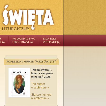
"Msza Święta",
lipiec - sierpień -
wrzesień 2025
Ten numer
w archiwum »
Starsze numery
w archiwum »