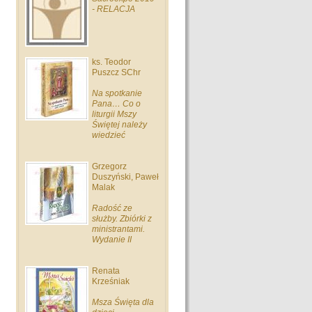
- RELACJA
ks. Teodor
Puszcz SChr
Na spotkanie
Pana… Co o
liturgii Mszy
Świętej należy
wiedzieć
Grzegorz
Duszyński, Paweł
Malak
Radość ze
służby. Zbiórki z
ministrantami.
Wydanie II
Renata
Krześniak
Msza Święta dla