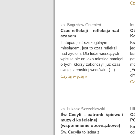
Cz
ks. Bogusław Grzebień
ks
Czas refleksji – refleksja nad
Ob
czasem
Ko
Listopad jest szczególnym
Ks
miesiącem, jest to czas refleksji
je
nad życiem. Dla ludzi wierzących
ks
wpisuje się on jako miesiąc pamięci
ge
o tych, którzy zakończyli już czas
mo
swojej ziemskiej wędrówki. (...).
„E
ch
Czytaj więcej »
Cz
ks. Łukasz Szczeblewski
Li
Św. Cecylii – patronki śpiewu i
O
muzyki kościelnej
P
(wspomnienie obowiązkowe)
Ka
Św. Cecylia to jedna z
od