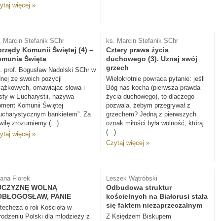
ytaj więcej »
. Marcin Stefanik SChr
ks. Marcin Stefanik SChr
rzędy Komunii Świętej (4) –
Cztery prawa życia
munia Święta
duchowego (3). Uznaj swój
grzech
. prof. Bogusław Nadolski SChr w
dnej ze swoich pozycji
Wielokrotnie powraca pytanie: jeśli
iążkowych, omawiając słowa i
Bóg nas kocha (pierwsza prawda
sty w Eucharystii, nazywa
życia duchowego), to dlaczego
ment Komunii Świętej
pozwala, żebym przegrywał z
ucharystycznym bankietem”. Za
grzechem? Jedną z pierwszych
wilę zrozumiemy (...).
oznak miłości była wolność, którą
(...).
ytaj więcej »
Czytaj więcej »
liana Florek
Leszek Wątróbski
JCZYZNĘ WOLNĄ
Odbudowa struktur
OBŁOGOSŁAW, PANIE
kościelnych na Białorusi stała
się faktem niezaprzeczalnym
techeza o roli Kościoła w
rodzeniu Polski dla młodzieży z
Z Księdzem Biskupem