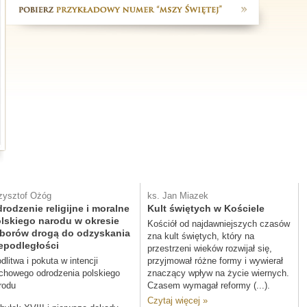
zysztof Ożóg
ks. Jan Miazek
rodzenie religijne i moralne
Kult świętych w Kościele
lskiego narodu w okresie
Kościół od najdawniejszych czasów
borów drogą do odzyskania
zna kult świętych, który na
epodległości
przestrzeni wieków rozwijał się,
dlitwa i pokuta w intencji
przyjmował różne formy i wywierał
chowego odrodzenia polskiego
znaczący wpływ na życie wiernych.
rodu
Czasem wymagał reformy (...).
Czytaj więcej »