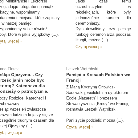
ogi Ministrancie i Lektorze!
Jakiś czas temu
zeglądając fotografie i pamiątki
uczestniczyłem w
kacyjne, wspominamy
rekolekcjach, które były
darzenia i miejsca, które zapisały
jednocześnie kursem dla
ę w naszej pamięci.
ceremoniarzy.
zypominamy sobie również
Dyskutowaliśmy, czy pełniąc
oby, które w jakiś wyjątkowy (...).
funkcję ceremoniarza podczas
liturgii, można (...).
ytaj więcej »
Czytaj więcej »
liana Florek
Leszek Wątróbski
śląc Ojczyzna... Czy
Pamięć o Kresach Polskich we
rześcijanin może byc
Francji
triotą? Katecheza dla
Z Marią Krystyną Orłowicz-
odzieży o patriotyzmie.
Sadowską, wieloletnim dyrektorem
odzy Rodzice, Katecheci i
Ecole „Nazareth” i prezesem
chowawcy!
Stowarzyszenia „Kresy” we Francji,
esiąc wrzesień zwłaszcza
rozmawia Leszek Wątróbski.
arszym ludziom kojarzy się ze
czególnie trudnym czasem dla
Pani życie podzielić można (...).
szej Ojczyzny (...).
Czytaj więcej »
ytaj więcej »