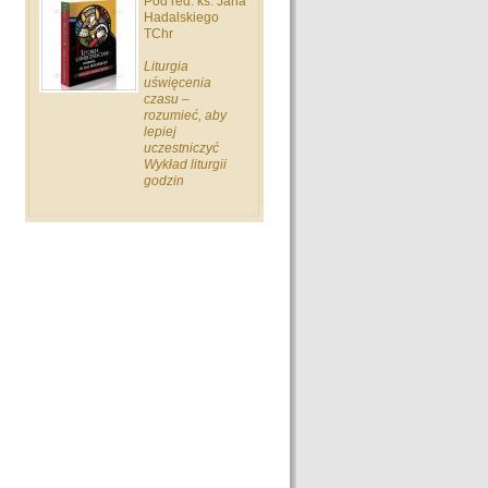
Pod red. ks. Jana
Hadalskiego
TChr
Liturgia
uświęcenia
czasu –
rozumieć, aby
lepiej
uczestniczyć
Wykład liturgii
godzin