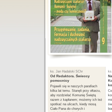
ks. Jan Hadalski SChr
ks
Od Redaktora. Świeccy
Na
pomocnicy
Ko
ko
Pojawili się w naszych parafiach
kilka lat temu. Stanęli przy ołtarzu,
Co
aby rozdzielać Komunię Świętą
ko
razem z kapłanem; możemy ich też
mi
spotkać na ulicach, kiedy niosą
św
Ciało Pana do chorych i
bi