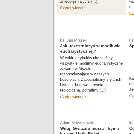
zniedołężniałych. (...).
wr
(...
Czytaj więcej »
Cz
ks. Jan Miazek
ks
Jak uczestniczyć w modlitwie
Sp
eucharystycznej?
W cyklu artykułów ukazaliśmy
wszystkie modlitwy eucharystyczne
zawarte w Mszale i
rozbrzmiewające w naszych
Ko
kościołach. Zapoznaliśmy się z ich
re
historią, budową i treścią
Jed
teologiczną, potrafimy (...).
Cz
Czytaj więcej »
Adam Matyszewski
ks
Witaj, Gwiazdo morza - hymn
Co
ku czci Matki Bożej