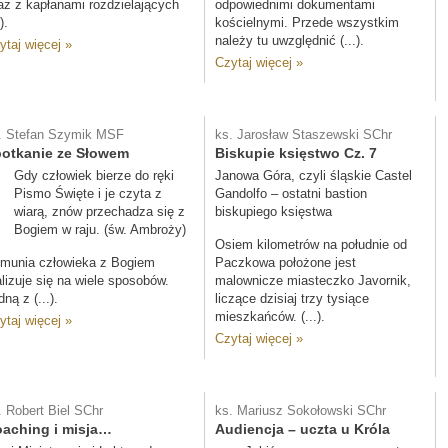
az z kapłanami rozdzielających
odpowiednimi dokumentami
).
kościelnymi. Przede wszystkim
należy tu uwzględnić (...).
ytaj więcej »
Czytaj więcej »
. Stefan Szymik MSF
ks. Jarosław Staszewski SChr
otkanie ze Słowem
Biskupie księstwo Cz. 7
Gdy człowiek bierze do ręki
Janowa Góra, czyli śląskie Castel
Pismo Święte i je czyta z
Gandolfo – ostatni bastion
wiarą, znów przechadza się z
biskupiego księstwa
Bogiem w raju. (św. Ambroży)
Osiem kilometrów na południe od
munia człowieka z Bogiem
Paczkowa położone jest
alizuje się na wiele sposobów.
malownicze miasteczko Javornik,
ną z (...).
liczące dzisiaj trzy tysiące
mieszkańców. (...).
ytaj więcej »
Czytaj więcej »
. Robert Biel SChr
ks. Mariusz Sokołowski SChr
aching i misja…
Audiencja – uczta u Króla