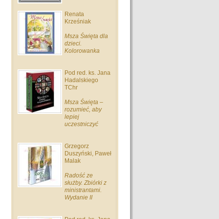
Renata
Krześniak
Msza Święta dla
dzieci.
Kolorowanka
Pod red. ks. Jana
Hadalskiego
TChr
Msza Święta –
rozumieć, aby
lepiej
uczestniczyć
Grzegorz
Duszyński, Paweł
Malak
Radość ze
służby. Zbiórki z
ministrantami.
Wydanie II