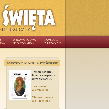
"Msza Święta",
lipiec - sierpień -
wrzesień 2025
Ten numer
w archiwum »
Starsze numery
w archiwum »