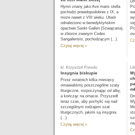
Dr
Hymn znany jako Ave maris stella
Pr
pochodzi prawdopodobnie z IX, a
wa
może nawet z VIII wieku. Utwór
wy
odnaleziono w benedyktyńskim
si
opactwie Sankt Gallen (Szwajcaria),
Pr
w zbiorze zwanym Codex
os
Sangallensis, pochodzącym (...).
Cz
Czytaj więcej »
kl. Krzysztof Porosło
Li
Insygnia biskupie
My
ch
Przez ostatnich kilka miesięcy
pa
omawialiśmy poszczególne szaty
mł
liturgiczne, rozpoczynając od alby,
a kończąc na ornacie. Przyszedł
Dr
teraz czas, aby pochylić się nad
Wy
szczególnym rodzajem szat
Mi
liturgicznych, jakimi są insygnia
st
(...).
sz
na
Czytaj więcej »
Cz