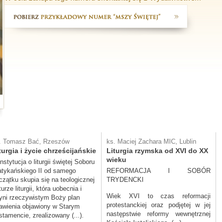
. Tomasz Bać, Rzeszów
ks. Maciej Zachara MIC, Lublin
turgia i życie chrześcijańskie
Liturgia rzymska od XVI do XX
wieku
nstytucja o liturgii świętej Soboru
tykańskiego II od samego
REFORMACJA I SOBÓR
czątku skupia się na teologicznej
TRYDENCKI
urze liturgii, która uobecnia i
Wiek XVI to czas reformacji
yni rzeczywistym Boży plan
protestanckiej oraz podjętej w jej
awienia objawiony w Starym
następstwie reformy wewnętrznej
stamencie, zrealizowany (...).