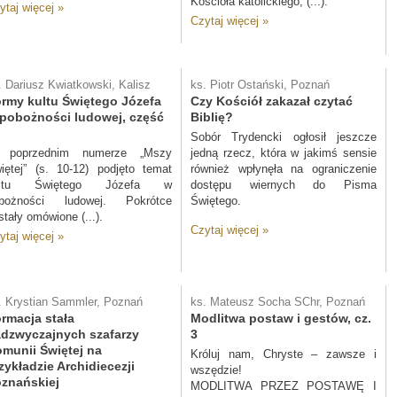
Kościoła katolickiego, (...).
ytaj więcej »
Czytaj więcej »
. Dariusz Kwiatkowski, Kalisz
ks. Piotr Ostański, Poznań
rmy kultu Świętego Józefa
Czy Kościół zakazał czytać
pobożności ludowej, część
Biblię?
Sobór Trydencki ogłosił jeszcze
 poprzednim numerze „Mszy
jedną rzecz, która w jakimś sensie
iętej” (s. 10-12) podjęto temat
również wpłynęła na ograniczenie
ultu Świętego Józefa w
dostępu wiernych do Pisma
bożności ludowej. Pokrótce
Świętego.
stały omówione (...).
Czytaj więcej »
ytaj więcej »
. Krystian Sammler, Poznań
ks. Mateusz Socha SChr, Poznań
rmacja stała
Modlitwa postaw i gestów, cz.
dzwyczajnych szafarzy
3
munii Świętej na
Króluj nam, Chryste – zawsze i
zykładzie Archidiecezji
wszędzie!
znańskiej
MODLITWA PRZEZ POSTAWĘ I