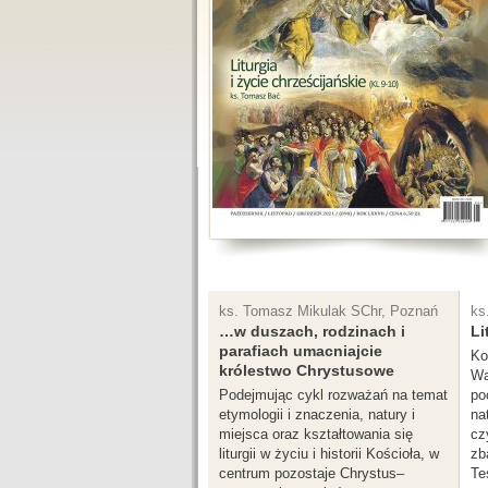
ks. Tomasz Mikulak SChr, Poznań
ks
…w duszach, rodzinach i
Li
parafiach umacniajcie
Ko
królestwo Chrystusowe
Wa
Podejmując cykl rozważań na temat
po
etymologii i znaczenia, natury i
nat
miejsca oraz kształtowania się
cz
liturgii w życiu i historii Kościoła, w
zb
centrum pozostaje Chrystus–
Te