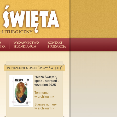
"Msza Święta",
lipiec - sierpień -
wrzesień 2025
Ten numer
w archiwum »
Starsze numery
w archiwum »