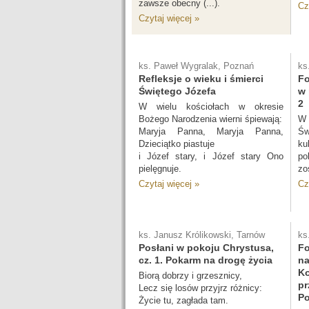
zawsze obecny (...).
Cz
Czytaj więcej »
ks. Paweł Wygralak, Poznań
ks
Refleksje o wieku i śmierci
Fo
Świętego Józefa
w 
2
W wielu kościołach w okresie
Bożego Narodzenia wierni śpiewają:
W
Maryja Panna, Maryja Panna,
Św
Dzieciątko piastuje
k
i Józef stary, i Józef stary Ono
po
pielęgnuje.
zo
Czytaj więcej »
Cz
ks. Janusz Królikowski, Tarnów
ks
Posłani w pokoju Chrystusa,
Fo
cz. 1. Pokarm na drogę życia
na
Ko
Biorą dobrzy i grzesznicy,
pr
Lecz się losów przyjrz różnicy:
Po
Życie tu, zagłada tam.