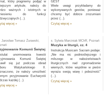
mat, który pragniemy podjąć w
GEST
niejszym artykule, należy do
Wiele uwagi przykładamy do
rdzo ważnych i istotnych w
wykonywanych gestów, ponieważ
dniesieniu do funkcji
chcemy być dobrze zrozumiani
dzwyczajnych (...).
przez (...).
ytaj więcej »
Czytaj więcej »
. Jarosław Tomasz Żurawski,
s. Sylwia Marciniak MChR, Poznań
znań
Muzyka w liturgii, cz. 4
zyjmowanie Komunii Świętej
Instrukcja Musicam Sacram podaje:
stulat unormowania kwestii
„Nie ma nic podnioślejszego i
zyjmowania Komunii Świętej
milszego w nabożeństwach
jawił się już podczas obrad
liturgicznych nad zgromadzenie
oboru Watykańskiego II.
wiernych, które wspólnie w pieśni
znaczono, że należy umożliwić
wyraża swoją wiarę i pobożność”
ernym przyjmowanie Eucharystii
(...).
dczas każdej (...).
Czytaj więcej »
ytaj więcej »