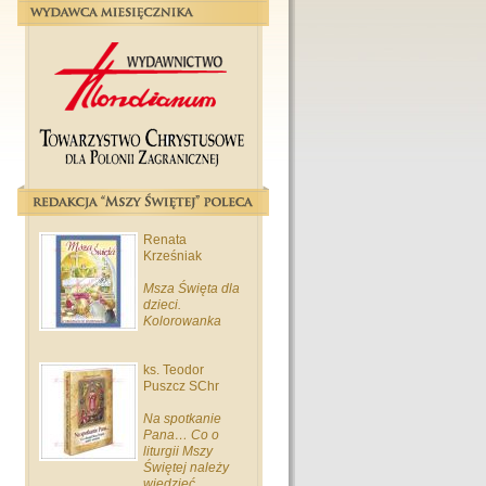
Renata
Krześniak
Msza Święta dla
dzieci.
Kolorowanka
ks. Teodor
Puszcz SChr
Na spotkanie
Pana… Co o
liturgii Mszy
Świętej należy
wiedzieć