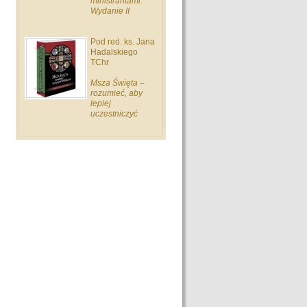
ministrantami.
Wydanie II
Pod red. ks. Jana
Hadalskiego
TChr
Msza Święta –
rozumieć, aby
lepiej
uczestniczyć