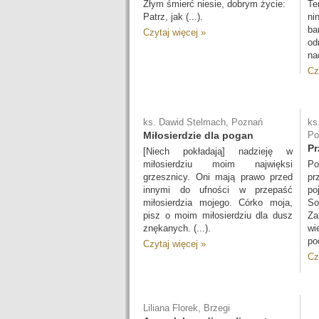
Złym śmierć niesie, dobrym życie:
Te
Patrz, jak (...).
ni
ba
Czytaj więcej »
o
na
Cz
ks. Dawid Stelmach, Poznań
ks
Miłosierdzie dla pogan
Po
Pr
[Niech pokładają] nadzieję w
miłosierdziu moim najwięksi
Po
grzesznicy. Oni mają prawo przed
pr
innymi do ufności w przepaść
po
miłosierdzia mojego. Córko moja,
S
pisz o moim miłosierdziu dla dusz
Za
znękanych. (...).
wi
po
Czytaj więcej »
Cz
Liliana Florek, Brzegi