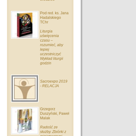
Pod red. ks. Jana
Hadalskiego
TChr
Liturgia
uświęcenia
czasu –
rozumieć, aby
lepiej
uczestniczyć
Wykład liturgii
godzin
Sacroexpo 2019
- RELACJA
Grzegorz
Duszyński, Paweł
Malak
Radość ze
służby. Zbiórki z