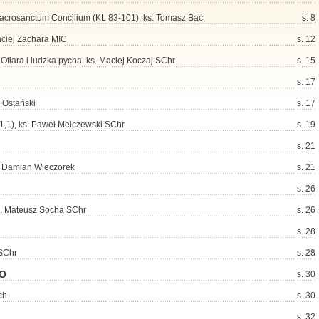
 Sacrosanctum Concilium (KL 83-101), ks. Tomasz Bać
s. 8
aciej Zachara MIC
s. 12
fiara i ludzka pycha, ks. Maciej Koczaj SChr
s. 15
s. 17
 Ostański
s. 17
 1,1), ks. Paweł Melczewski SChr
s. 19
s. 21
s. Damian Wieczorek
s. 21
s. 26
 ks. Mateusz Socha SChr
s. 26
s. 28
 SChr
s. 28
WO
s. 30
ch
s. 30
s. 32