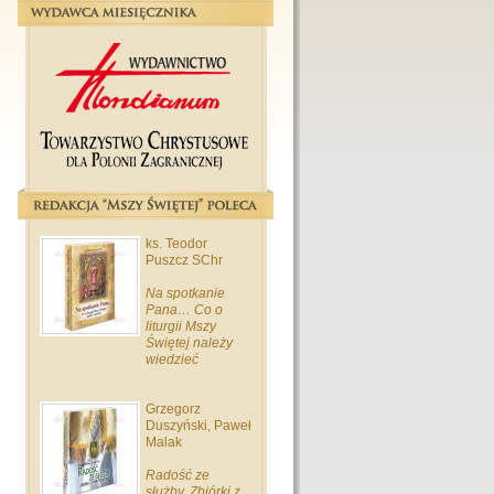
ks. Teodor
Puszcz SChr
Na spotkanie
Pana… Co o
liturgii Mszy
Świętej należy
wiedzieć
Grzegorz
Duszyński, Paweł
Malak
Radość ze
służby. Zbiórki z