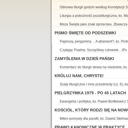
Odnowa liturgii godzin według Konstytucji
Liturgia a pobożność pozaliturgiczna, ks. M
Msza Święta jako znak sprzeciwu. Zbawcza O
PISMO ŚWIĘTE OD PODSZEWKI
Papirusy, pergaminy… A atrament?, ks. Piotr
Czytając Psalmy. Szczęśliwy człowiek... (Ps
ZAMYŚLENIA W DZIEŃ PAŃSKI
Komentarz do liturgii słowa na niedziele, k
KRÓLUJ NAM, CHRYSTE!
Szaty liturgiczne i inne przedmioty (cz. 6),
PIELGRZYMKA 1979 - PO 45 LATACH
Ewangelia i polityka, ks. Paweł Bortkiewicz
KOŚCIÓŁ, KTÓRY RODZI SIĘ NA NO
Mikro-pomysły dla parafii, ks. Dawid Stelma
PRAWO KANONICZNE W PRAKTYCE