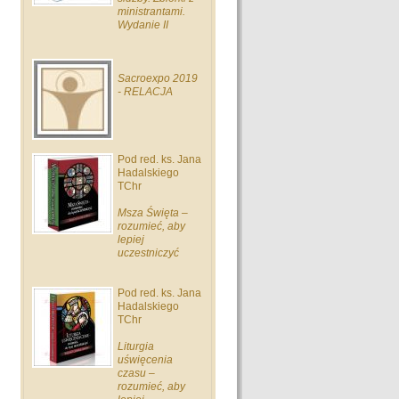
ministrantami.
Wydanie II
Sacroexpo 2019
- RELACJA
Pod red. ks. Jana
Hadalskiego
TChr
Msza Święta –
rozumieć, aby
lepiej
uczestniczyć
Pod red. ks. Jana
Hadalskiego
TChr
Liturgia
uświęcenia
czasu –
rozumieć, aby