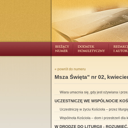
« powrót do numeru
Msza Święta" nr 02, kwiecień
Wiara umacnia się, gdy jest ożywiana i prz
UCZESTNICZĘ WE WSPÓLNOCIE KOŚ
Uczestniczę w życiu Kościoła – przez liturgi
Wspólnota Kościoła – dom i przestrzeń dla 
W DRODZE DO LITURGII - ROZUMIEĆ