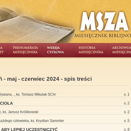
 - maj - czerwiec 2024 - spis treści
eżywana..., ks. Tomasz Mikulak SChr
s. 1
CIOŁA
s. 2
ę, ks. Janusz Królikowski
s. 2
każdego człowieka, ks. Krystian Sammler
s. 5
, ABY LEPIEJ UCZESTNICZYĆ
s. 8