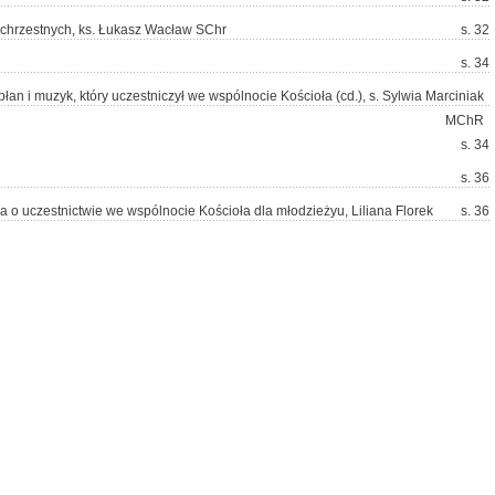
chrzestnych, ks. Łukasz Wacław SChr
s. 32
s. 34
an i muzyk, który uczestniczył we wspólnocie Kościoła (cd.), s. Sylwia Marciniak
MChR
s. 34
s. 36
a o uczestnictwie we wspólnocie Kościoła dla młodzieżyu, Liliana Florek
s. 36