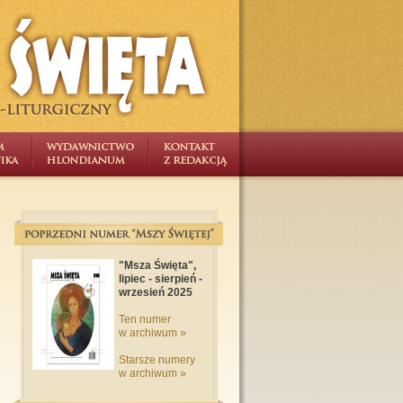
"Msza Święta",
lipiec - sierpień -
wrzesień 2025
Ten numer
w archiwum »
Starsze numery
w archiwum »