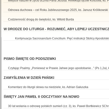
Miejsce nadziei w życiu ucznia Pana Jezusa. Refleksja ojców Kościoła, ks.
Odnowa duchowa – cel Roku Jubileuszowego 2025, ks. Janusz Królikowski
Codzienność drogą do świętości, ks. Witold Burda
W DRODZE DO LITURGII - ROZUMIEĆ, ABY LEPIEJ UCZESTNIC
Kontynuacja Sacrosanctum Concilium. Pięć instrukcji Stolicy Apostolski
PISMO ŚWIĘTE OD PODSZEWKI
Czytając Psalmy. „Ponieważ w Prawie Jahwe jego upodobanie...” (Ps 1,2a),
ZAMYŚLENIA W DZIEŃ PAŃSKI
Komentarz do liturgii słowa na niedziele, ks. Adrian Gałuszka
ŚWIĘTY JAN PAWEŁ II ODCZYTANY NA NOWO
30 lat wołania o odnowę polskich sumień (cz. 3), ks. Paweł Bortkiewicz SChr