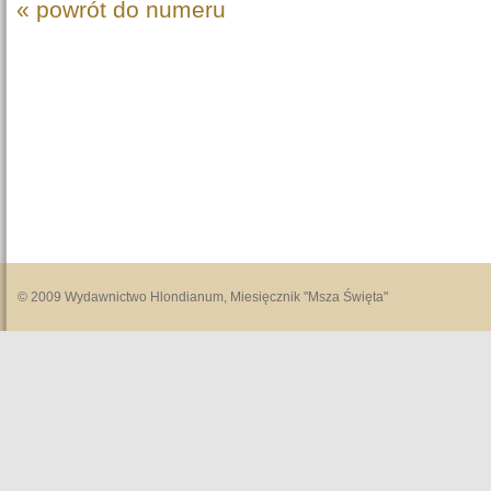
« powrót do numeru
© 2009 Wydawnictwo Hlondianum, Miesięcznik "Msza Święta"