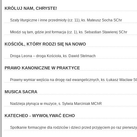
KRÓLUJ NAM, CHRYSTE!
Szaty liturgiczne i inne przedmioty (cz. 11), ks. Mateusz Socha SChr
Młodzi są tam, gdzie jest formacja (cz. 1), ks. Sebastian Stawierej SChr
KOŚCIÓŁ, KTÓRY RODZI SIĘ NA NOWO
Droga Leona – droga Kościoła, ks. Dawid Stelmach
PRAWO KANONICZNE W PRAKTYCE
Prawny wymiar wejścia na drogę rad ewangelicznych, ks. Łukasz Wacław S
MUSICA SACRA
Nadzieja płynąca w muzyce, s. Sylwia Marciniak MChR
KATECHEO - WYWOŁYWAĆ ECHO
Spotkanie formacyjne dla rodziców i dzieci przed przyjęciem po raz pierws