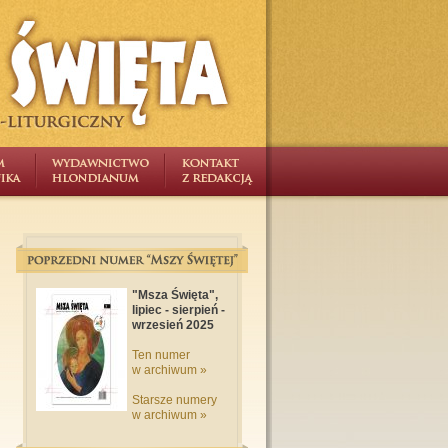
"Msza Święta",
lipiec - sierpień -
wrzesień 2025
Ten numer
w archiwum »
Starsze numery
w archiwum »