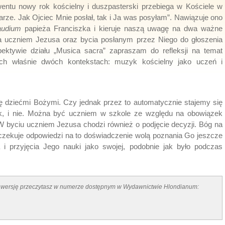
entu nowy rok kościelny i duszpasterski przebiega w Kościele w
rze. Jak Ojciec Mnie posłał, tak i Ja was posyłam”. Nawiązuje ono
audium
papieża Franciszka i kieruje naszą uwagę na dwa ważne
ia uczniem Jezusa oraz bycia posłanym przez Niego do głoszenia
ektywie działu „Musica sacra” zapraszam do refleksji na temat
ch właśnie dwóch kontekstach: muzyk kościelny jako uczeń i
ię dziećmi Bożymi. Czy jednak przez to automatycznie stajemy się
ak, i nie. Można być uczniem w szkole ze względu na obowiązek
 W byciu uczniem Jezusa chodzi również o podjęcie decyzji. Bóg na
czekuje odpowiedzi na to doświadczenie wolą poznania Go jeszcze
a i przyjęcia Jego nauki jako swojej, podobnie jak było podczas
łną wersję przeczytasz w numerze dostępnym w Wydawnictwie Hlondianum: