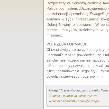
Rozpoczęty w pierwszą niedzielę Adw
Polsce pod hasłem: „Uczniowie-misjona
do Adhortacji apostolskiej
Evangelii g
wymiary w życiu chrześcijanina: byc
Dobrej Nowiny o zbawieniu. W persp
formacji muzyków kościelnych w ty
misjonarz.
POTRZEBA FORMACJI
Chrzest święty sprawia, że stajemy s
uczniami? Można powiedzieć, że i t
szkolny, ale niczego się nie nauczyć.
różne sposoby pozwala się poznać i o
bliżej, naśladowania Jego stylu życi
powołania pierwszych uczniów. (...)
Uwaga!
To jest tylko fragment artykułu. Pe
● numer z dodatkiem homiletycznym
● numer bez dodatku homiletycznego