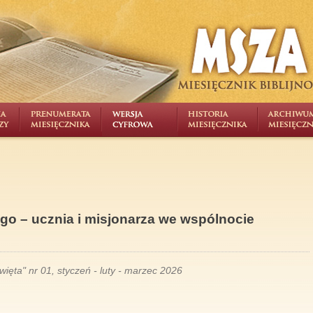
o – ucznia i misjonarza we wspólnocie
ięta" nr 01, styczeń - luty - marzec 2026