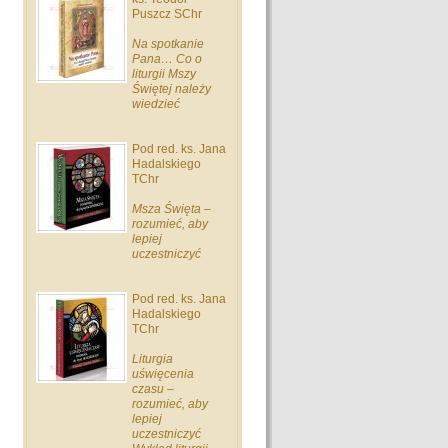
Puszcz SChr
Na spotkanie
Pana… Co o
liturgii Mszy
Świętej należy
wiedzieć
Pod red. ks. Jana
Hadalskiego
TChr
Msza Święta –
rozumieć, aby
lepiej
uczestniczyć
Pod red. ks. Jana
Hadalskiego
TChr
Liturgia
uświęcenia
czasu –
rozumieć, aby
lepiej
uczestniczyć