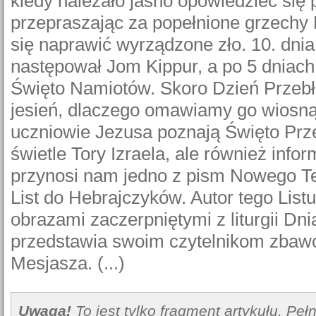
kiedy należało jasno opowiedzieć się 
przepraszając za popełnione grzechy B
się naprawić wyrządzone zło. 10. dnia 
następował Jom Kippur, a po 5 dniach
Święto Namiotów. Skoro Dzień Przebł
jesień, dlaczego omawiamy go wiosną
uczniowie Jezusa poznają Święto Prze
świetle Tory Izraela, ale również info
przynosi nam jedno z pism Nowego T
List do Hebrajczyków. Autor tego Listu
obrazami zaczerpniętymi z liturgii Dni
przedstawia swoim czytelnikom zbawc
Mesjasza. (...)
Uwaga!
To jest tylko fragment artykułu. Pe