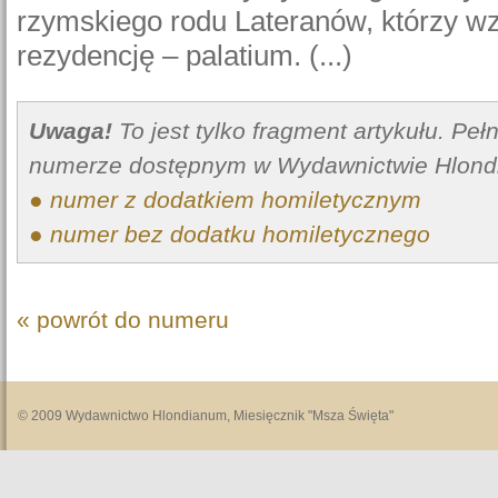
rzymskiego rodu Lateranów, którzy wzn
rezydencję – palatium. (...)
Uwaga!
To jest tylko fragment artykułu. Pe
numerze dostępnym w Wydawnictwie Hlond
● numer z dodatkiem homiletycznym
● numer bez dodatku homiletycznego
« powrót do numeru
© 2009 Wydawnictwo Hlondianum, Miesięcznik "Msza Święta"