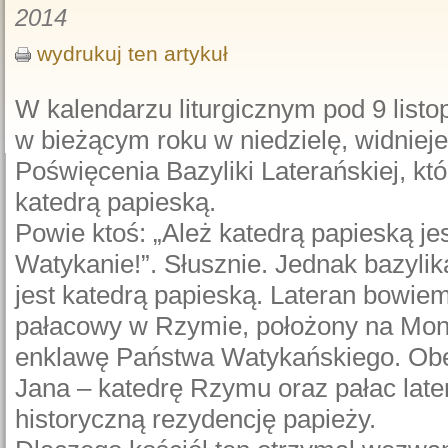
2014
wydrukuj ten artykuł
W kalendarzu liturgicznym pod 9 list
w bieżącym roku w niedzielę, widniej
Poświęcenia Bazyliki Laterańskiej, kt
katedrą papieską.
Powie ktoś: „Ależ katedrą papieską jes
Watykanie!”. Słusznie. Jednak bazylik
jest katedrą papieską. Lateran bowiem
pałacowy w Rzymie, położony na Mons
enklawę Państwa Watykańskiego. Obe
Jana – katedrę Rzymu oraz pałac later
historyczną rezydencję papieży.