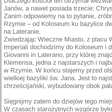
Dlaczego kościół ten otrzymał wezwa
Janów, a nawet posiada trzecie: Chry
Zanim odpowiemy na to pytanie, zrób
Rzymie – od Koloseum ku bazylice d
na Lateranie.
Zwiedzając Wieczne Miasto, z placu W
Imperiali dochodzimy do Koloseum i da
Giovanni in Laterano, przy której znajd
Klemensa, jedna z najstarszych i najb
w Rzymie. W końcu stajemy przed o
wielkiej bazyliki św. Jana. Jest to najs
chrześcijański, wybudowany obok pała
Sięgnijmy zatem do dziejów tego miej
W czasach starożytnych wzgórze było